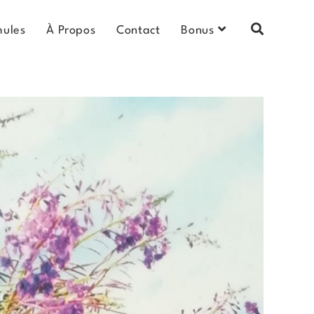
mules
À Propos
Contact
Bonus
Toggle
Website
Search