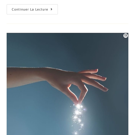
La
Continuer La Lecture
Place
Du
Jeu
En
Psychomotricité