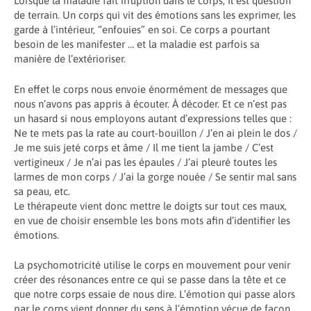
Lorsque la maladie fait irruption dans le corps, il est question
de terrain. Un corps qui vit des émotions sans les exprimer, les
garde à l’intérieur, “enfouies” en soi. Ce corps a pourtant
besoin de les manifester … et la maladie est parfois sa
manière de l’extérioriser.
En effet le corps nous envoie énormément de messages que
nous n’avons pas appris à écouter. À décoder. Et ce n’est pas
un hasard si nous employons autant d’expressions telles que :
Ne te mets pas la rate au court-bouillon / J’en ai plein le dos /
Je me suis jeté corps et âme / Il me tient la jambe / C’est
vertigineux / Je n’ai pas les épaules / J’ai pleuré toutes les
larmes de mon corps / J’ai la gorge nouée / Se sentir mal sans
sa peau, etc.
Le thérapeute vient donc mettre le doigts sur tout ces maux,
en vue de choisir ensemble les bons mots afin d’identifier les
émotions.
La psychomotricité utilise le corps en mouvement pour venir
créer des résonances entre ce qui se passe dans la tête et ce
que notre corps essaie de nous dire. L’émotion qui passe alors
par le corps vient donner du sens à l’émotion vécue de façon